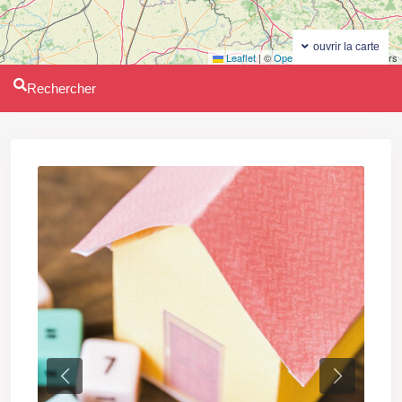
ouvrir la carte
Leaflet
|
©
OpenStreetMap
contributors
Rechercher
Previous
Next