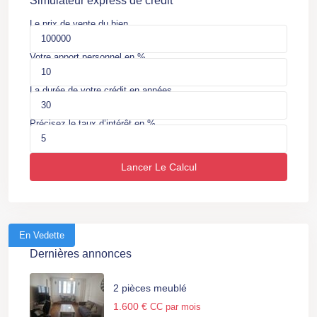
Simulateur express de crédit
Le prix de vente du bien
Votre apport personnel en %
La durée de votre crédit en années
Précisez le taux d’intérêt en %
Lancer Le Calcul
En Vedette
Dernières annonces
2 pièces meublé
1.600 €
CC par mois