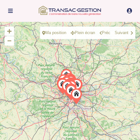
Ma position
Plein écran
Préc
Suivant