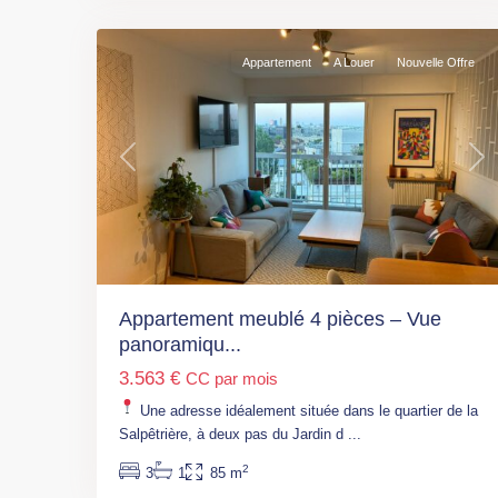
9
13
Appartement
A Louer
Nouvelle Offre
Previous
Nex
Appartement meublé 4 pièces – Vue
panoramiqu...
Paris
,
3.563 €
CC par mois
M°
Mirabeau
Une adresse idéalement située dans le quartier de la
(L10)
,
Salpêtrière, à deux pas du Jardin d
...
Paris
,
2
3
1
85 m
Paris