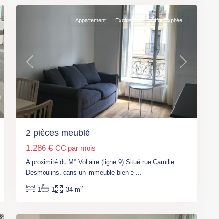
Appartement
Exclusivité
Offre Expirée
t
Previous
Next
Paris
,
M°
Place
d’Italie
(L5,
2 pièces meublé
6,
1.286 €
CC par mois
7)
,
M°Corvisart
A proximité du M° Voltaire (ligne 9) Situé rue Camille
(L6)
,
Desmoulins, dans un immeuble bien e
...
Paris
,
2
1
1
34 m
Paris
11
13