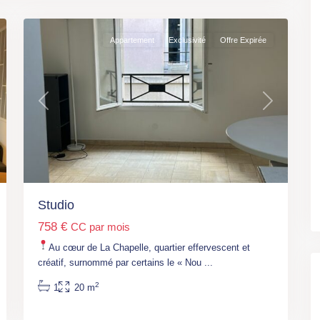
7
18ème
Appartement
Exclusivité
Offre Expirée
t
Previous
Next
Studio
Paris
,
758 €
CC par mois
M°
Château
Au cœur de La Chapelle, quartier effervescent et
Rouge
créatif, surnommé par certains le « Nou
...
(L4)
,
2
1
20 m
Paris
,
Paris