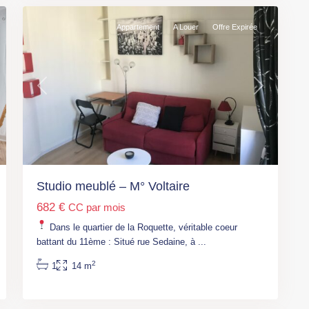
Appartement
A Louer
Offre Expirée
t
Previous
Next
Studio meublé – M° Voltaire
682 €
CC par mois
Paris
,
M°
Dans le quartier de la Roquette, véritable coeur
Voltaire
battant du 11ème : Situé rue Sedaine, à
...
(L9)
,
2
1
14 m
Paris
,
Paris
5
11ème