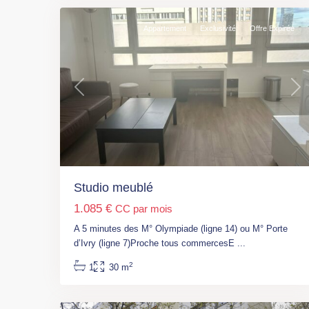
Appartement
Exclusivité
Offre Expirée
Previous
Nex
Paris
,
M°
Colonel
Fabien
(L2,
7,
Studio meublé
7B)
,
1.085 €
CC par mois
M°
Louis
A 5 minutes des M° Olympiade (ligne 14) ou M° Porte
Blanc
,
d’Ivry (ligne 7)Proche tous commercesE
...
Paris
,
2
1
30 m
Paris
1
10ème