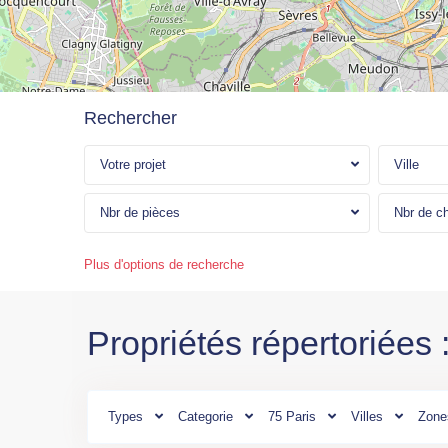
Rechercher
Votre projet
Ville
Ile
de
Nbr de pièces
Nbr de c
France
,
Paris
,
Plus d'options de recherche
M°
Campo-
Formio
Propriétés répertoriées 
(L5)
,
M°
Nationale
(L6)
,
Types
Categorie
75 Paris
Villes
Zone
Paris