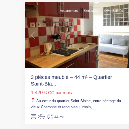
Appartement
Exclusivité
Offre Expirée
Previous
Nex
Paris
,
M°
Malesherbes
3 pièces meublé – 44 m² – Quartier
(L3)
,
Saint-Bla...
M°
1.420 €
CC par mois
Pont
Cardinet
Au cœur du quartier Saint-Blaise, entre héritage du
(L14)
,
vieux Charonne et renouveau urbain,
...
Paris
,
2
2
1
44 m
Paris
6
17ème