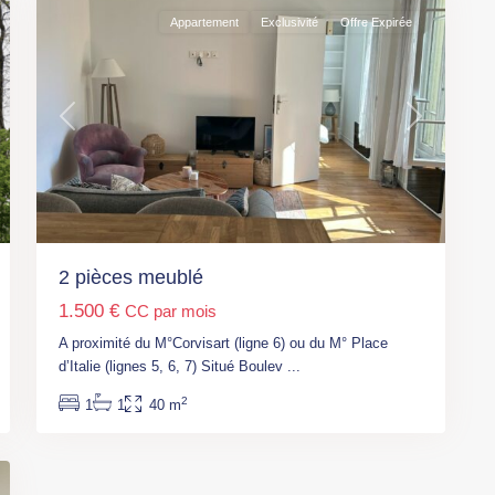
Appartement
Exclusivité
Offre Expirée
t
Previous
Next
2 pièces meublé
1.500 €
CC par mois
A proximité du M°Corvisart (ligne 6) ou du M° Place
d’Italie (lignes 5, 6, 7) Situé Boulev
...
2
1
1
40 m