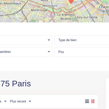
Type de bien
hambres
Prix
Paris
,
M°
:75 Paris
Marx
Dormoy
(L12)
,
Paris
,
s
Plus récent
Paris