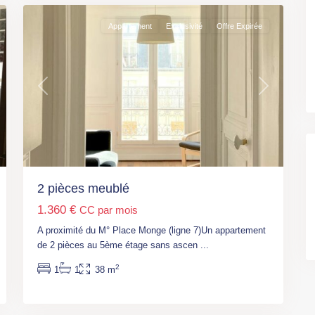
Appartement
Exclusivité
Offre Expirée
t
Previous
Next
2 pièces meublé
1.360 €
CC par mois
Paris
,
M°
A proximité du M° Place Monge (ligne 7)Un appartement
Voltaire
de 2 pièces au 5ème étage sans ascen
...
(L9)
,
2
1
1
38 m
Paris
,
Paris
7
11ème