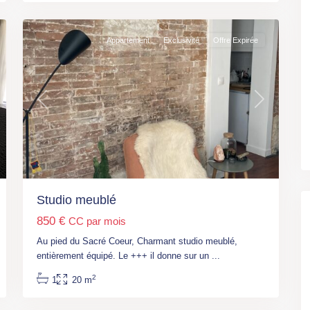
5
18ème
Appartement
Exclusivité
Offre Expirée
t
Previous
Next
Studio meublé
Paris
,
850 €
CC par mois
M°
Place
Au pied du Sacré Coeur, Charmant studio meublé,
Monge
,
entièrement équipé. Le +++ il donne sur un
...
Paris
,
2
1
20 m
Paris
11
5