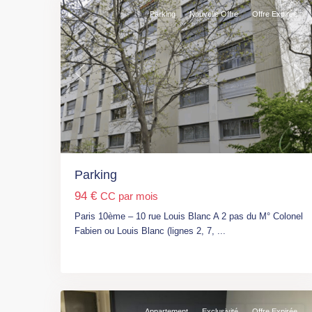
Parking
Nouvelle Offre
Offre Expirée
Previous
Nex
Paris
,
M°
Gare
de
l'Est
Parking
(L
94 €
CC par mois
4,
5,
Paris 10ème – 10 rue Louis Blanc A 2 pas du M° Colonel
7)
,
Fabien ou Louis Blanc (lignes 2, 7,
...
Paris
,
Paris
7
10ème
Appartement
Exclusivité
Offre Expirée