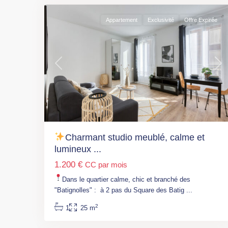
Appartement
Exclusivité
Offre Expirée
Previous
Nex
Paris
,
M°
Olympiade
Charmant studio meublé, calme et
(L14)
,
lumineux ...
M°
1.200 €
CC par mois
Porte
d’Ivry
Dans le quartier calme, chic et branché des
(L7)
,
"Batignolles" : à 2 pas du Square des Batig
...
Paris
,
2
1
25 m
Paris
8
13