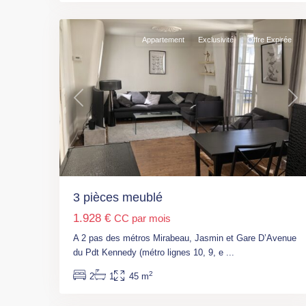
3
16ème
Appartement
Exclusivité
Offre Expirée
Previous
Nex
Paris
,
3 pièces meublé
M°
1.928 €
CC par mois
Porte
de
A 2 pas des métros Mirabeau, Jasmin et Gare D’Avenue
Montreuil
,
du Pdt Kennedy (métro lignes 10, 9, e
...
Paris
,
2
2
1
45 m
Paris
11
20ème