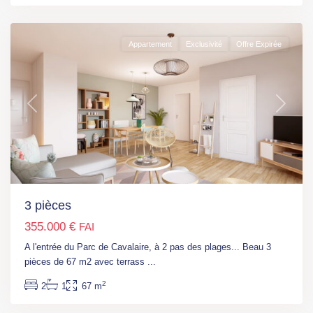
mer
Appartement
Exclusivité
Offre Expirée
Previous
Next
3 pièces
355.000 €
FAI
A l'entrée du Parc de Cavalaire, à 2 pas des plages... Beau 3
pièces de 67 m2 avec terrass
...
Côte
2
2
1
67 m
d’Azur
,
Cannes