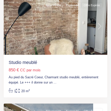
Appartement
Exclusivité
Offre Expirée
Previous
Next
Studio meublé
850 €
CC par mois
Ile
Au pied du Sacré Coeur, Charmant studio meublé, entièrement
de
équipé. Le +++ il donne sur un
...
France
,
2
1
20 m
Saint-
Cloud