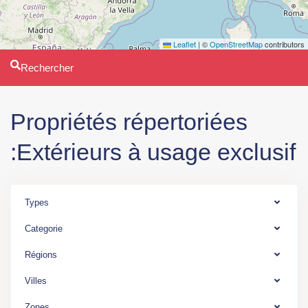
Leaflet
|
©
OpenStreetMap
contributors
Rechercher
Propriétés répertoriées
:Extérieurs à usage exclusif
Types
Categorie
Ile
Régions
de
France
,
Villes
M°
Zones