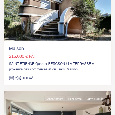
Previous
Next
Maison
215.000 €
FAI
SAINT-ETIENNE Quartier BERGSON / LA TERRASSE A
Hauts
proximité des commerces et du Tram. Maison
...
De
2
2
100 m
France
,
Béthune
Appartement
Exclusivité
Offre Expirée