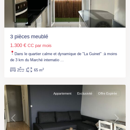
Paris
,
M°
Gare
de
l'Est
3 pièces meublé
(L
1.300 €
CC par mois
4,
5,
Dans le quartier calme et dynamique de "La Guinet" :à moins
7)
,
de 3 km du Marché internatio
...
Paris
,
2
2
1
65 m
Paris
10ème
Appartement
Exclusivité
Offre Expirée
Previous
Next