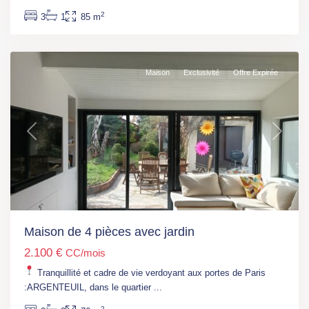
seine
2
3
1
85 m
(RER
C)
Maison
Exclusivité
Offre Expirée
Previous
Next
Ile
de
France
,
Gare
Maison de 4 pièces avec jardin
de
2.100 €
CC/mois
Villeneuve
(RER
Tranquillité et cadre de vie verdoyant aux portes de Paris
D)
,
:ARGENTEUIL, dans le quartier
...
Villeneuve-
2