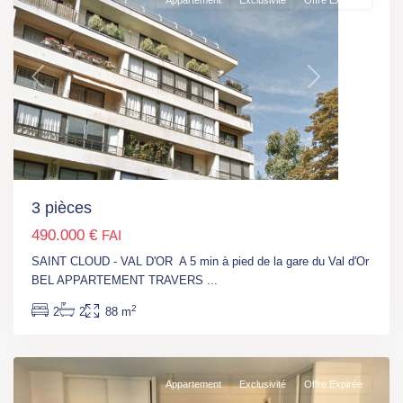
Appartement
Exclusivité
Offre Expirée
Previous
Next
3 pièces
490.000 €
FAI
SAINT CLOUD - VAL D'OR A 5 min à pied de la gare du Val d'Or
BEL APPARTEMENT TRAVERS
...
Nouvelle-
2
2
2
88 m
Aquitaine
,
Angoulème
Appartement
Exclusivité
Offre Expirée