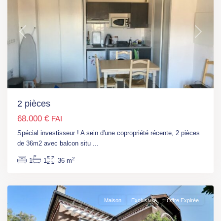
Previous
Next
2 pièces
68.000 €
FAI
Spécial investisseur ! A sein d'une copropriété récente, 2 pièces
Rhône
de 36m2 avec balcon situ
...
Alpes
,
2
1
1
36 m
Saint-
Etienne
Maison
Exclusivité
Offre Expirée