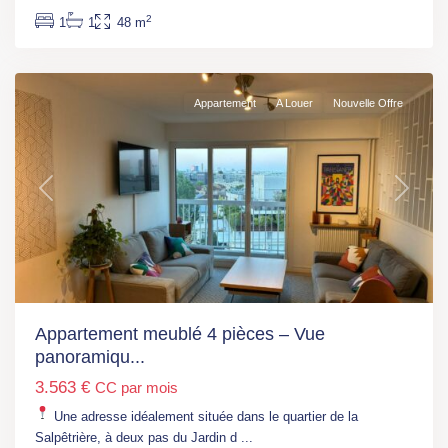
(L6)
,
2
1
1
48 m
Paris
13
Appartement
A Louer
Nouvelle Offre
Previous
Next
Ile
de
France
,
Argenteuil
,
Appartement meublé 4 pièces – Vue
Argenteuil
panoramiqu...
(Train
3.563 €
CC par mois
J)
,
Epinay-
Une adresse idéalement située dans le quartier de la
sur-
Salpêtrière, à deux pas du Jardin d
...