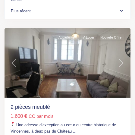
1
,
RER
Plus récent
A
,
Vincennes
Appartement
A Louer
Nouvelle Offre
Previous
Next
Ile
de
France
,
Paris
,
M°
Campo-
2 pièces meublé
Formio
1.600 €
CC par mois
(L5)
,
M°
Une adresse d’exception au cœur du centre historique de
Nationale
Vincennes, à deux pas du Château
...