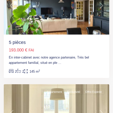
Previous
Next
5 pièces
Paris
,
193.000 €
FAI
M°
Place
En inter-cabinet avec notre agence partenaire, Très bel
Monge
,
appartement familial, situé en ple
...
Paris
,
2
2
2
145 m
Paris
5
Appartement
Exclusivité
Offre Expirée