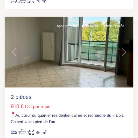
2
2
76 m
Saint-
Georges
Appartement
Exclusivité
Offre Expirée
Previous
Next
2 pièces
910 €
CC par mois
Côte
Au cœur du quartier résidentiel calme et recherché du « Bois
d’Azur
,
Colbert » :au pied de l’arr
...
Cavalaire-
2
1
1
46 m
sur-