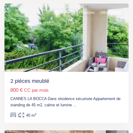
Appartement
Exclusivité
Offre Expirée
Previous
Next
Paris
,
2 pièces meublé
M°
800 €
CC par mois
Château
Rouge
CANNES LA BOCCA Dans résidence sécurisée Appartement de
(L4)
,
standing de 45 m2, calme et lumine
...
Paris
,
2
1
40 m
Paris
18ème