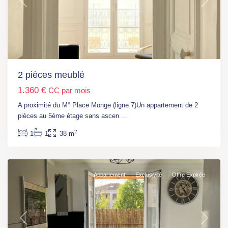
Previous
Next
Ile
de
2 pièces meublé
France
,
1.360 €
CC par mois
Chevilly
Larue
,
A proximité du M° Place Monge (ligne 7)Un appartement de 2
Moulin
pièces au 5ème étage sans ascen
...
Vert
2
1
1
38 m
(Tram
7)
Appartement
Exclusivité
Offre Expirée
Previous
Next