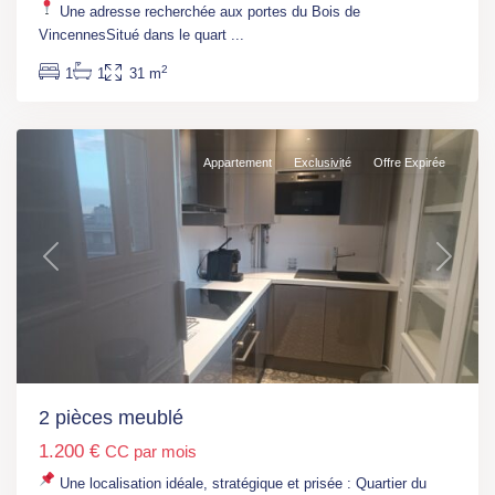
Fontenay-
Une adresse recherchée aux portes du Bois de
sous-
VincennesSitué dans le quart
...
bois
2
1
1
31 m
(RER
A)
Appartement
Exclusivité
Offre Expirée
Previous
Next
2 pièces meublé
1.200 €
CC par mois
Une localisation idéale, stratégique et prisée : Quartier du