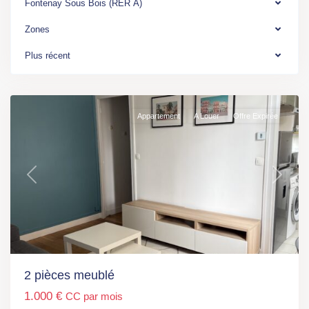
Bois
,
Fontenay Sous Bois (RER A)
Fontenay-
Zones
sous-
bois
Plus récent
(RER
A)
Appartement
A Louer
Offre Expirée
Previous
Next
Ile
de
France
,
Fontenay-
2 pièces meublé
Sous-
1.000 €
CC par mois
Bois
,