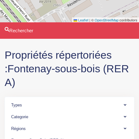
Leaflet
|
©
OpenStreetMap
contributors
Rechercher
Propriétés répertoriées
:Fontenay-sous-bois (RER
A)
Ile
Types
de
Categorie
France
,
Fontenay-
Régions
Sous-