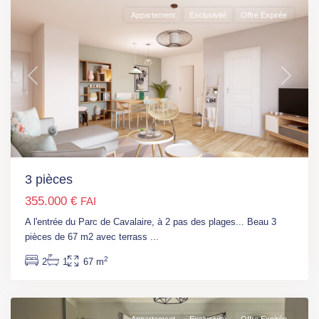
Appartement
Exclusivité
Offre Expirée
Previous
Next
Ile
de
3 pièces
France
,
355.000 €
FAI
Chevilly
Larue
,
A l'entrée du Parc de Cavalaire, à 2 pas des plages... Beau 3
Moulin
pièces de 67 m2 avec terrass
...
Vert
2
2
1
67 m
(Tram
7)