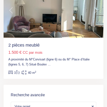
Previous
Next
2 pièces meublé
1.500 €
CC par mois
A proximité du M°Corvisart (ligne 6) ou du M° Place d’Italie
(lignes 5, 6, 7) Situé Boulev
...
2
1
1
40 m
Recherche avancée
Votre projet