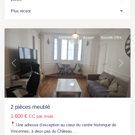
1
,
RER
Plus récent
A
,
Vincennes
Appartement
A Louer
Nouvelle Offre
Previous
Next
Ile
de
France
,
Paris
,
M°
Campo-
2 pièces meublé
Formio
1.600 €
CC par mois
(L5)
,
M°
Une adresse d’exception au cœur du centre historique de
Nationale
Vincennes, à deux pas du Château
...