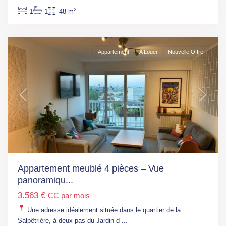
(L6)
,
2
1
1
48 m
Paris
13
Appartement
A Louer
Nouvelle Offre
Previous
Next
Ile
de
France
,
Appartement meublé 4 pièces – Vue
Fontenay-
panoramiqu...
Sous-
3.563 €
CC par mois
Bois
,
Fontenay-
Une adresse idéalement située dans le quartier de la
sous-
Salpêtrière, à deux pas du Jardin d
...