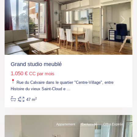
Previous
Next
Paris
,
M°
Place
d’Italie
(L5,
Grand studio meublé
6,
1.050 €
CC par mois
7)
,
M°Corvisart
Rue du Calvaire dans le quartier "Centre-Village", entre
(L6)
,
Histoire du vieux Saint-Cloud e
...
Paris
,
2
1
47 m
Paris
13
Appartement
Exclusivité
Offre Expirée