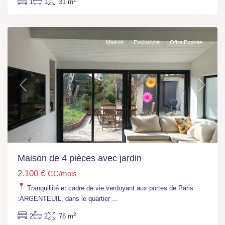
1
1
31 m
(RER
C)
Maison
Exclusivité
Offre Expirée
Previous
Next
Ile
de
France
,
Fontenay-
Maison de 4 pièces avec jardin
Sous-
2.100 €
CC/mois
Bois
,
Fontenay-
Tranquillité et cadre de vie verdoyant aux portes de Paris
sous-
:ARGENTEUIL, dans le quartier
...
bois
2
2
2
76 m
(RER