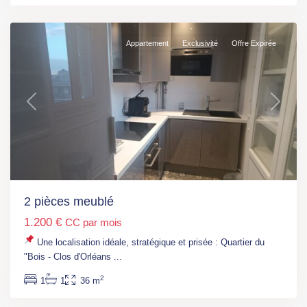
A)
Appartement
Exclusivité
Offre Expirée
Previous
Next
2 pièces meublé
1.200 €
CC par mois
Une localisation idéale, stratégique et prisée : Quartier du
Ile
"Bois - Clos d'Orléans
...
de
2
1
1
36 m
France
,
Courbevoie