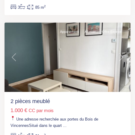
bois
2
3
1
85 m
(RER
A)
Appartement
A Louer
Offre Expirée
Previous
Next
Ile
de
France
,
Argenteuil
,
Argenteuil
2 pièces meublé
(Train
1.000 €
CC par mois
J)
,
Epinay-
Une adresse recherchée aux portes du Bois de
sur-
VincennesSitué dans le quart
...
seine
2