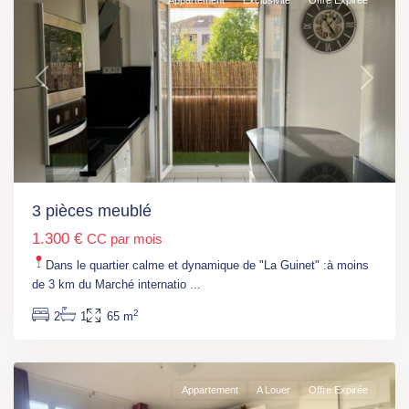
Appartement
Exclusivité
Offre Expirée
Previous
Next
3 pièces meublé
1.300 €
CC par mois
Ile
Dans le quartier calme et dynamique de "La Guinet" :à moins
de
de 3 km du Marché internatio
...
France
,
2
2
1
65 m
Saint-
Cloud
Appartement
A Louer
Offre Expirée