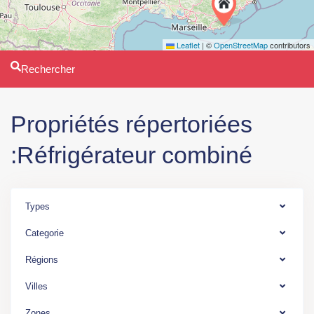
Leaflet
|
©
OpenStreetMap
contributors
Rechercher
Propriétés répertoriées
:Réfrigérateur combiné
Types
Categorie
Ile
Régions
de
France
,
Villes
M°
Zones