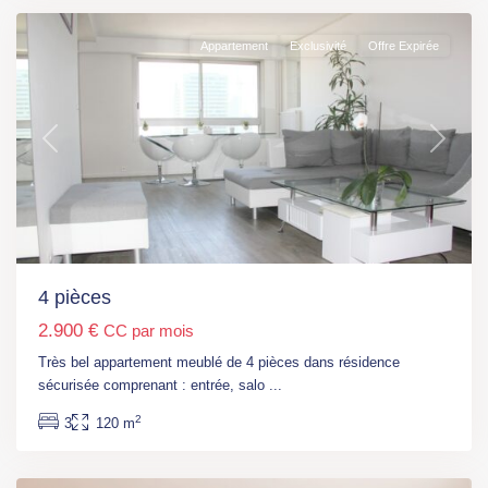
Appartement
Exclusivité
Offre Expirée
Previous
Next
4 pièces
2.900 €
CC par mois
Côte
Très bel appartement meublé de 4 pièces dans résidence
d’Azur
,
sécurisée comprenant : entrée, salo
...
Cavalaire-
2
3
120 m
sur-
mer